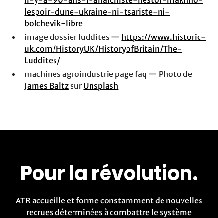
il-y-a-90-ans-l-anarchiste-nestor-makhno-
lespoir-dune-ukraine-ni-tsariste-ni-
bolchevik-libre
image dossier luddites —
https://www.historic-
uk.com/HistoryUK/HistoryofBritain/The-
Luddites/
machines agroindustrie page faq — Photo de
James Baltz
sur
Unsplash
Pour la révolution.
ATR accueille et forme constamment de nouvelles
recrues déterminées à combattre le système