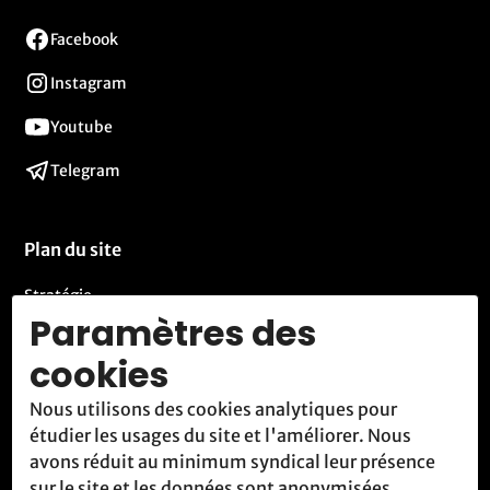
Facebook
Instagram
Youtube
Telegram
Plan du site
Stratégie
Paramètres des
Activités
cookies
Blog
Nous utilisons des cookies analytiques pour
Contact
étudier les usages du site et l'améliorer. Nous
Nous rencontrer
avons réduit au minimum syndical leur présence
sur le site et les données sont anonymisées.