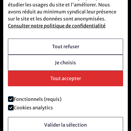
étudier les usages du site et l'améliorer. Nous
Nous rencontrer
avons réduit au minimum syndical leur présence
sur le site et les données sont anonymisées.
Consulter notre politique de confidentialité
Qui sommes-nous
Vision
Tout refuser
Devenir membre
Je choisis
Culture révolutionnaire
Questions fréquentes
Tout accepter
Fonctionnels (requis)
Mentions légales et politique de confidentialité
Cookies analytics
©
2026
Anti-Tech Revolution.
Valider la sélection