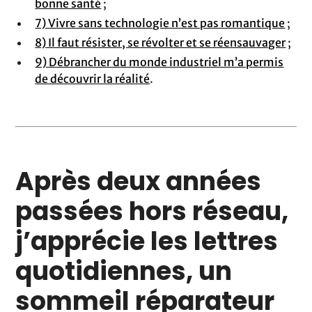
bonne santé
;
7) Vivre sans technologie n’est pas romantique
;
8) Il faut résister, se révolter et se réensauvager
;
9) Débrancher du monde industriel m’a permis
de découvrir la réalité
.
Après deux années
passées hors réseau,
j’apprécie les lettres
quotidiennes, un
sommeil réparateur