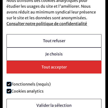
Nous utilisons des cookies analytiques pour
Contact
étudier les usages du site et l'améliorer. Nous
Nous rencontrer
avons réduit au minimum syndical leur présence
sur le site et les données sont anonymisées.
Consulter notre politique de confidentialité
Qui sommes-nous
Vision
Tout refuser
Devenir membre
Je choisis
Culture révolutionnaire
Questions fréquentes
Tout accepter
Fonctionnels (requis)
Mentions légales et politique de confidentialité
Cookies analytics
©
2026
Anti-Tech Revolution.
Valider la sélection