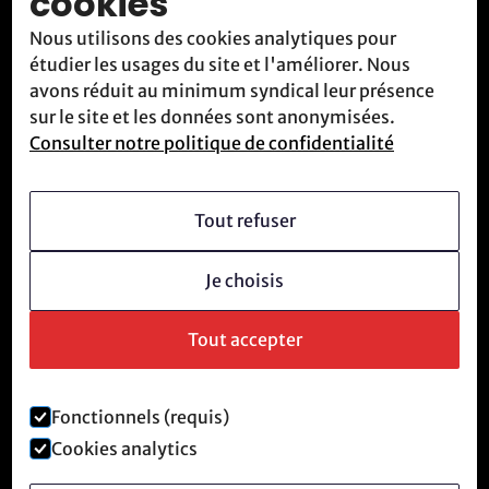
cookies
Blog
Nous utilisons des cookies analytiques pour
Contact
étudier les usages du site et l'améliorer. Nous
Nous rencontrer
avons réduit au minimum syndical leur présence
sur le site et les données sont anonymisées.
Consulter notre politique de confidentialité
Qui sommes-nous
Vision
Tout refuser
Devenir membre
Je choisis
Culture révolutionnaire
Questions fréquentes
Tout accepter
Fonctionnels (requis)
Mentions légales et politique de confidentialité
Cookies analytics