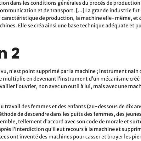
tion dans les conditions générales du procès de production 
ommunication et de transport. [...] La grande industrie fut
caractéristique de production, la machine elle-même, et 
hines. Elle se créa ainsi une base technique adéquate et p
n 2
 vu, n’est point supprimé par la machine ; instrument nain
 se multiplie en devenant l’instrument d’un mécanisme cré
ravailler l’ouvrier, non avec un outil à lui, mais avec une ma
du travail des femmes et des enfants (au-dessous de dix ans
éthode de descendre dans les puits des femmes, des jeunes 
mble, tellement d’accord avec son code de morale et surt
’après l’interdiction qu’il eut recours à la machine et suppr
kees ont inventé des machines pour casser et broyer les pier