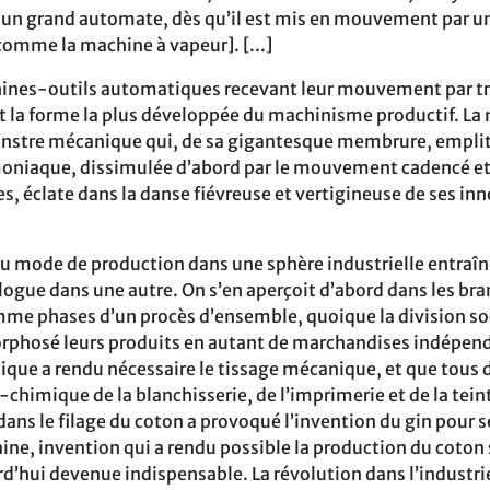
un grand automate, dès qu’il est mis en mouvement par u
omme la machine à vapeur]. [...]
ines-outils automatiques recevant leur mouvement par t
t la forme la plus développée du machinisme productif. La 
nstre mécanique qui, de sa gigantesque membrure, empli
émoniaque, dissimulée d’abord par le mouvement cadencé et
 éclate dans la danse fiévreuse et vertigineuse de ses i
 mode de production dans une sphère industrielle entraîn
gue dans une autre. On s’en aperçoit d’abord dans les bra
me phases d’un procès d’ensemble, quoique la division soci
phosé leurs produits en autant de marchandises indépenda
nique a rendu nécessaire le tissage mécanique, et que tous
chimique de la blanchisserie, de l’imprimerie et de la tei
dans le filage du coton a provoqué l’invention du gin pour sé
aine, invention qui a rendu possible la production du coto
rd’hui devenue indispensable. La révolution dans l’industrie 