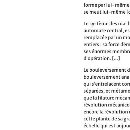
forme par lui-même 
se meut lui-même [c
Le système des mach
automate central, es
remplacée par un mo
entiers ; sa force d
ses énormes membres,
d’opération. [...]
Le bouleversement du
bouleversement analo
qui s’entrelacent com
séparées, et métamor
que la filature méca
révolution mécanico-
encore la révolution 
cette plante de sa gr
échelle qui est aujou