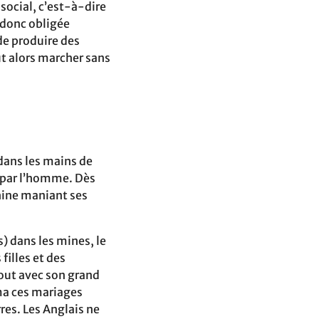
social, c’est-à-dire
 donc obligée
de produire des
ut alors marcher sans
 dans les mains de
é par l’homme. Dès
chine maniant ses
) dans les mines, le
filles et des
out avec son grand
ima ces mariages
res. Les Anglais ne