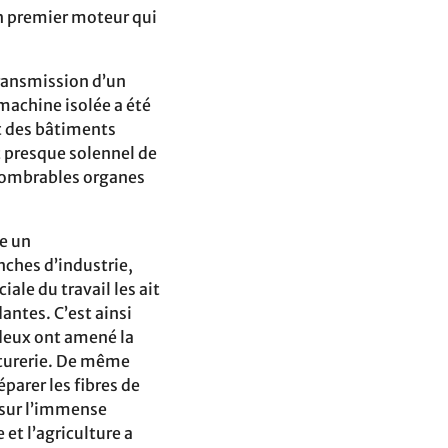
n premier moteur qui
ransmission d’un
machine isolée a été
t des bâtiments
 presque solennel de
nnombrables organes
e un
nches d’industrie,
ale du travail les ait
ntes. C’est ainsi
 deux ont amené la
nturerie. De même
parer les fibres de
n sur l’immense
et l’agriculture a