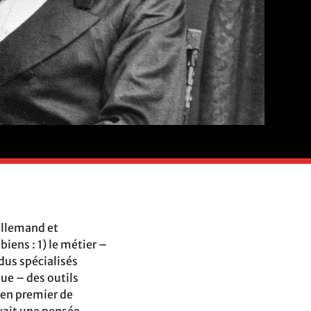
allemand et
iens : 1) le métier –
dus spécialisés
ue – des outils
yen premier de
vait une pensée