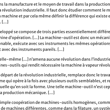
ans la manufacture et le moyen de travail dans la productio
a révolution industrielle. Il faut donc étudier comment le m
 machine et par cela même définir la différence qui existe 
[...]
oppé se compose de trois parties essentiellement différe
ine d’opération. [...] La machine-outil est donc un mécani
ble, exécute avec ses instruments les mêmes opérations q
avec des instruments pareils. [...]
elle-même [...] n’amena aucune révolution dans l’industrie.
nes-outils qui rendit nécessaire la machine à vapeur révolu
départ de la révolution industrielle, remplace donc le trav
e qui opère à la fois avec plusieurs outils semblables, et 
quelle qu’en soit la forme. Une telle machine-outil n’est c
la production mécanique. [...]
a simple coopération de machines-outils homogènes, comme
 de machines différentes, comme dans la filature, un sys