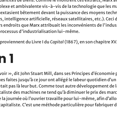
lexe et ambivalente vis-à-vis de la technologie que les m
’extasient bêtement devant la puissance des moyens tec
, intelligence artificielle, réseaux satellitaires, etc.). Ceci d
s endroits que Marx attribuait les inconvénients de l'indus
processus d'industrialisation lui-même.
 proviennent du Livre I du
Capital
(1867), en son chapitre XV
n 1
avoir », dit John Stuart Mill, dans ses Principes d’économie p
s faites jusqu’à ce jour ont allégé le labeur quotidien d’u
tait pas là leur but. Comme tout autre développement de l
italiste des machines ne tend qu’à diminuer le prix des mar
e la journée où l’ouvrier travaille pour lui-même, afin d’allo
 capitaliste. C’est une méthode particulière pour fabriquer 