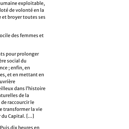
 humaine exploitable,
doté de volonté en la
e et broyer toutes ses
 docile des femmes et
nts pour prolonger
ère social du
nce ; enfin, en
les, et en mettant en
ouvrière
illeux dans l’histoire
turelles de la
de raccourcir le
e transformer la vie
du Capital. [...]
[Puis dix heures en