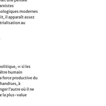
arxistes
hnologiques modernes
it, il apparaît assez
trialisation au
.
olitique, « si les
n être humain
a force productive du
chandises, à
nger l’autre où il ne
de la plus-value