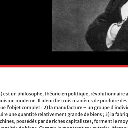
) est un philosophe, théoricien politique, révolutionnaire 
sme moderne. Il identifie trois manières de produire des b
que l’objet complet ; 2) la manufacture – un groupe d’indivi
re une quantité relativement grande de biens ; 3) la fabriq
hines, possédés par de riches capitalistes, forment le mo
quantités de biens. Comme le montrent ces extraits, Marx a