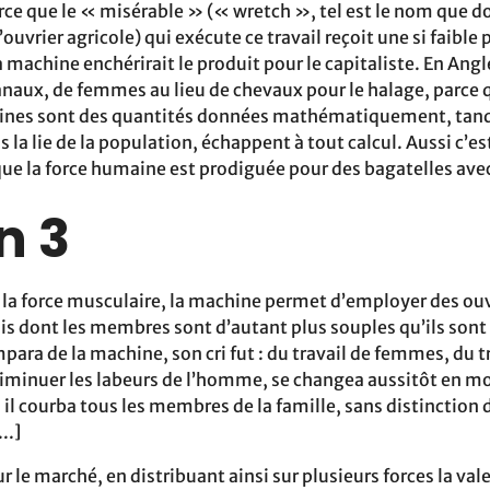
rce que le « misérable » (« wretch », tel est le nom que 
’ouvrier agricole) qui exécute ce travail reçoit une si faible p
a machine enchérirait le produit pour le capitaliste. En Angle
anaux, de femmes au lieu de chevaux pour le halage, parce q
ines sont des quantités données mathématiquement, tand
la lie de la population, échappent à tout calcul. Aussi c’est
ue la force humaine est prodiguée pour des bagatelles avec
n 3
 la force musculaire, la machine permet d’employer des ou
is dont les membres sont d’autant plus souples qu’ils son
para de la machine, son cri fut : du travail de femmes, du tr
iminuer les labeurs de l’homme, se changea aussitôt en m
 il courba tous les membres de la famille, sans distinction 
..]
ur le marché, en distribuant ainsi sur plusieurs forces la val