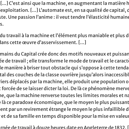
 [...] C’est ainsi que la machine, en augmentant la matière
xploitation. [...] L’automate est, en sa qualité de capital, 
te. Une passion l’anime : il veut tendre l’élasticité humain
s.
 du travail à la machine et l’élément plus maniable et plus
dans cette œuvre d’asservissement. [...]
 mains du Capital crée donc des motifs nouveaux et puissa
e de travail ; elle transforme le mode de travail et le caract
 de manière à briser tout obstacle qui s’oppose à cette tenda
tal des couches de la classe ouvrière jusqu’alors inaccessib
riers déplacés par la machine, elle produit une population 
forcée de se laisser dicter la loi. De là ce phénomène merve
e, que la machine renverse toutes les limites morales et na
e là ce paradoxe économique, que le moyen le plus puissant 
ent par un revirement étrange le moyen le plus infaillible d
 et de sa famille en temps disponible pour la mise en valeur 
urnée de travail à douze heures date en Angleterre de 1832. 