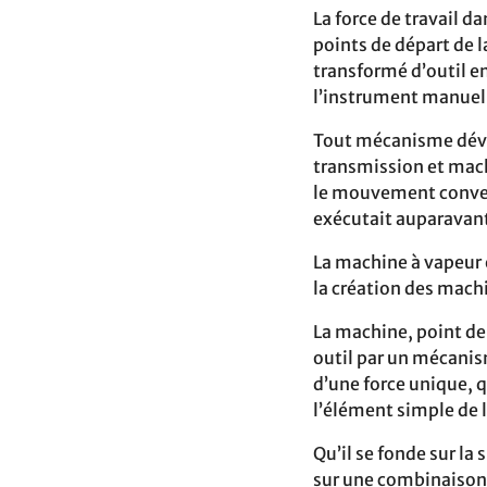
La force de travail d
points de départ de l
transformé d’outil en
l’instrument manuel. 
Tout mécanisme dével
transmission et mach
le mouvement convena
exécutait auparavant 
La machine à vapeur 
la création des machi
La machine, point de 
outil par un mécanism
d’une force unique, 
l’élément simple de 
Qu’il se fonde sur l
sur une combinaison