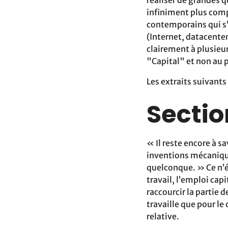
infiniment plus comp
contemporains qui s
(Internet, datacenters
clairement à plusieur
"Capital" et non au 
Les extraits suivants
Sectio
« Il reste encore à s
inventions mécanique
quelconque. » Ce n’é
travail, l’emploi cap
raccourcir la partie d
travaille que pour le
relative.