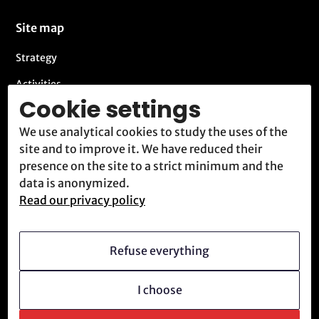
Site map
Strategy
Activities
Cookie settings
Blog
We use analytical cookies to study the uses of the
Contact
site and to improve it. We have reduced their
Meet us
presence on the site to a strict minimum and the
data is anonymized.
Read our privacy policy
Who we are
Vision
Refuse everything
Becoming a member
I choose
Revolutionary culture