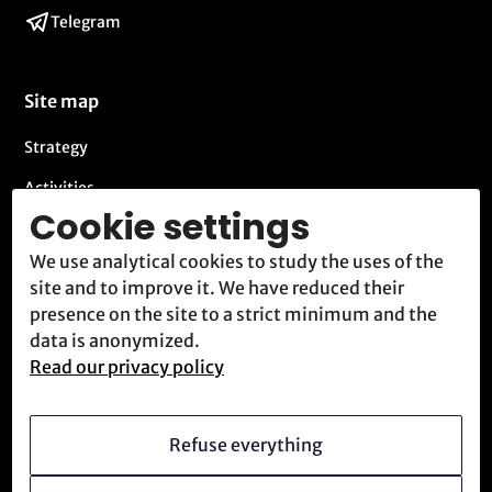
Telegram
Site map
Strategy
Activities
Cookie settings
Blog
We use analytical cookies to study the uses of the
Contact
site and to improve it. We have reduced their
Meet us
presence on the site to a strict minimum and the
data is anonymized.
Read our privacy policy
Who we are
Vision
Refuse everything
Becoming a member