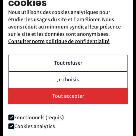
cookies
Blog
Nous utilisons des cookies analytiques pour
Contact
étudier les usages du site et l'améliorer. Nous
Nous rencontrer
avons réduit au minimum syndical leur présence
sur le site et les données sont anonymisées.
Consulter notre politique de confidentialité
Qui sommes-nous
Vision
Tout refuser
Devenir membre
Je choisis
Culture révolutionnaire
Questions fréquentes
Tout accepter
Fonctionnels (requis)
Mentions légales et politique de confidentialité
Cookies analytics