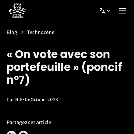
Blog
Technocène
« On vote avec son
portefeuille » (poncif
n°7)
Par
R.F
•
06
October
2023
Partagez cet article