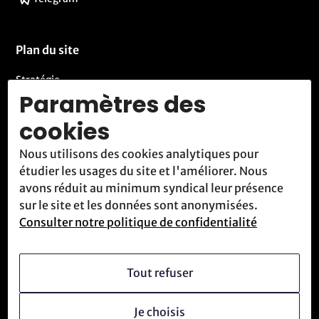
Plan du site
Stratégie
Paramètres des
Activités
cookies
Blog
Nous utilisons des cookies analytiques pour
Contact
étudier les usages du site et l'améliorer. Nous
Nous rencontrer
avons réduit au minimum syndical leur présence
sur le site et les données sont anonymisées.
Consulter notre politique de confidentialité
Qui sommes-nous
Vision
Tout refuser
Devenir membre
Je choisis
Culture révolutionnaire