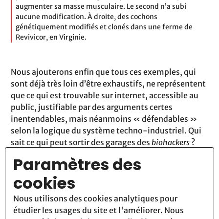
augmenter sa masse musculaire. Le second n’a subi
aucune modification. À droite, des cochons
génétiquement modifiés et clonés dans une ferme de
Revivicor, en Virginie.
Nous ajouterons enfin que tous ces exemples, qui
sont déjà très loin d’être exhaustifs, ne représentent
que ce qui est trouvable sur internet, accessible au
public, justifiable par des arguments certes
inentendables, mais néanmoins « défendables »
selon la logique du système techno-industriel. Qui
sait ce qui peut sortir des garages des
biohackers
?
Qui sait ce que CRISPR peut permettre de faire dans
Paramètres des
des laboratoires plus opaques, où les financeurs et
cookies
les commanditaires décident de ce qui est publié ou
non ?
Nous utilisons des cookies analytiques pour
Les scientifiques européens font preuve d’une
étudier les usages du site et l'améliorer. Nous