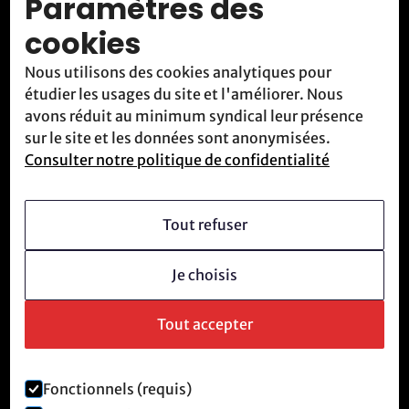
Paramètres des
Activités
cookies
Blog
Nous utilisons des cookies analytiques pour
Contact
étudier les usages du site et l'améliorer. Nous
Nous rencontrer
avons réduit au minimum syndical leur présence
sur le site et les données sont anonymisées.
Consulter notre politique de confidentialité
Qui sommes-nous
Vision
Tout refuser
Devenir membre
Je choisis
Culture révolutionnaire
Questions fréquentes
Tout accepter
Fonctionnels (requis)