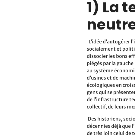
1) La 
neutr
L’idée d’autogérer l
socialement et politi
dissocier les bons e
piégés par la gauche
au système économique
d’usines et de machin
écologiques en crois
gens qui se présente
de l’infrastructure t
collectif, de leurs 
Des historiens, soci
décennies déjà que l
de très loin celui de