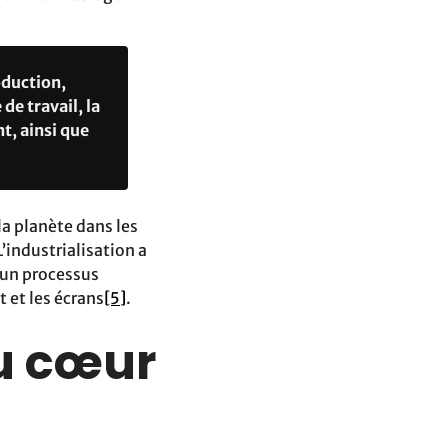
oduction,
de travail, la
t, ainsi que
la planète dans les
’industrialisation a
 un processus
 et les écrans
[5]
.
au cœur