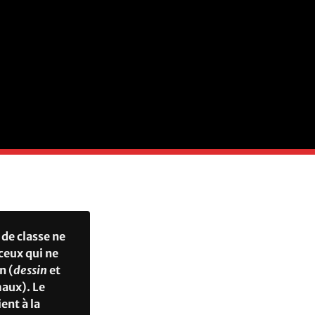
 de classe ne
ceux qui ne
n (
dessin
et
maux). Le
ent à la