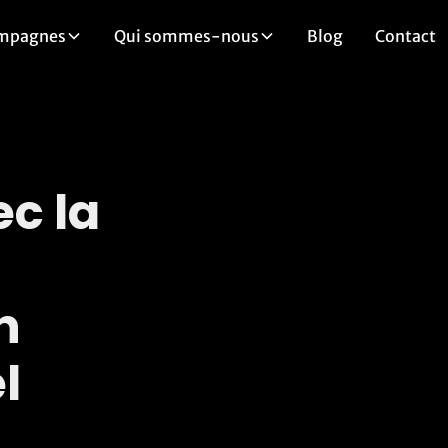
mpagnes
Qui sommes-nous
Blog
Contact
ec la
n
l