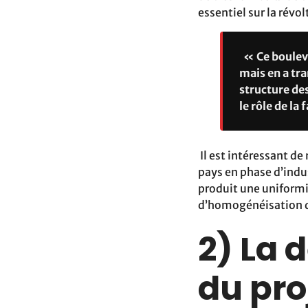
essentiel sur la révo
« Ce bouleve
mais en a tra
structure de
le rôle de l
Il est intéressant de
pays en phase d’indu
produit une uniformi
d’homogénéisation qu
2) La 
du pro