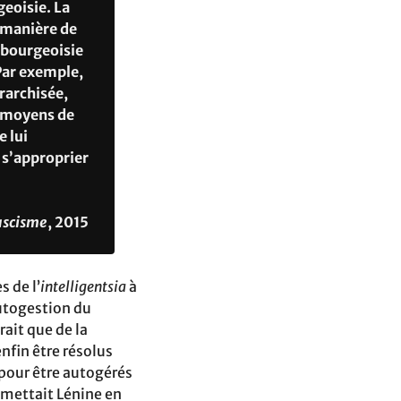
geoisie. La
 manière de
a bourgeoisie
 Par exemple,
rarchisée,
es moyens de
e lui
t s’approprier
fascisme
, 2015
 de l’
intelligentsia
à
utogestion du
ait que de la
nfin être résolus
 pour être autogérés
omettait Lénine en