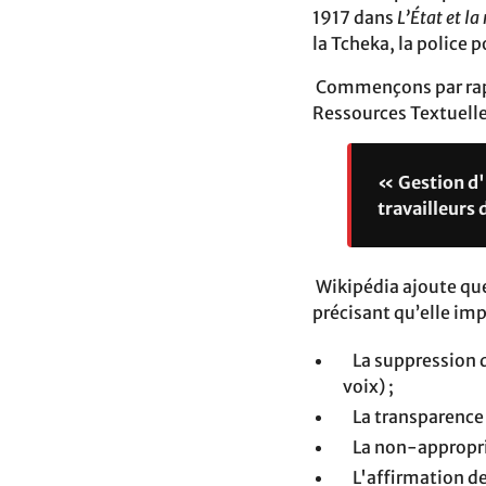
1917 dans
L’État et la
la Tcheka, la police
Commençons par rappe
Ressources Textuelles
« Gestion d'u
travailleurs
Wikipédia ajoute que 
précisant qu’elle imp
La suppression de
voix) ;
La transparence e
La non-appropriat
L'affirmation de