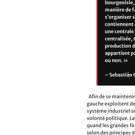
bourgeoisie, 
manière de f
s’organiser 
contiennent e
une centrale
centralisée, 
production do
appartient pa
ou non. »
– Sebastián 
Afin de se maintenir 
gauche exploitent d
système industriel s
volonté politique. L
quand les grandes fi
selon des principes d