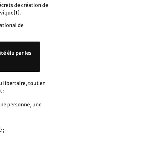
crets de création de
évique
[1]
.
ational de
té élu par les
 libertaire, tout en
t :
'une personne, une
é ;