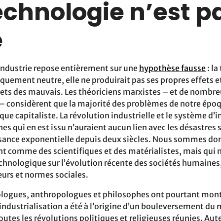
technologie n’est p
e
’industrie repose entièrement sur une
hypothèse fausse
: la
quement neutre, elle ne produirait pas ses propres effets et 
ffets des mauvais. Les théoriciens marxistes – et de nombr
 – considèrent que la majorité des problèmes de notre épo
 capitaliste. La révolution industrielle et le système d’i
es qui en est issu n’auraient aucun lien avec les désastres 
sance exponentielle depuis deux siècles. Nous sommes don
nt comme des scientifiques et des matérialistes, mais qui 
echnologique sur l’évolution récente des sociétés humaines
mœurs et normes sociales.
ologues, anthropologues et philosophes ont pourtant mont
’industrialisation a été à l’origine d’un bouleversement d
 toutes les révolutions politiques et religieuses réunies. Au