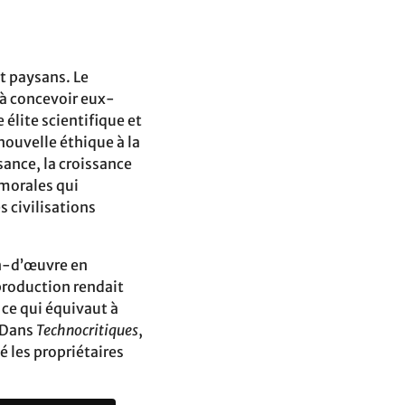
t paysans. Le
 à concevoir eux-
élite scientifique et
nouvelle éthique à la
sance, la croissance
 morales qui
s civilisations
in-d’œuvre en
production rendait
 ce qui équivaut à
. Dans
Technocritiques
,
é les propriétaires