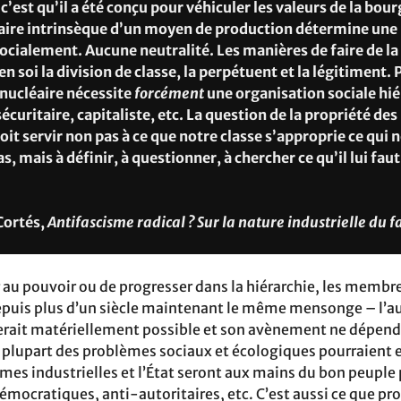
c’est qu’il a été conçu pour véhiculer les valeurs de la bour
aire intrinsèque d’un moyen de production détermine une
socialement. Aucune neutralité. Les manières de faire de l
n soi la division de classe, la perpétuent et la légitiment.
 nucléaire nécessite
forcément
une organisation sociale hié
sécuritaire, capitaliste, etc. La question de la propriété d
it servir non pas à ce que notre classe s’approprie ce qui n
s, mais à définir, à questionner, à chercher ce qu’il lui fau
Cortés,
Antifascisme radical ? Sur la nature industrielle du 
au pouvoir ou de progresser dans la hiérarchie, les membres
epuis plus d’un siècle maintenant le même mensonge – l’a
erait matériellement possible et son avènement ne dépendr
a plupart des problèmes sociaux et écologiques pourraient e
rmes industrielles et l’État seront aux mains du bon peuple
émocratiques, anti-autoritaires, etc. C’est aussi ce que pr