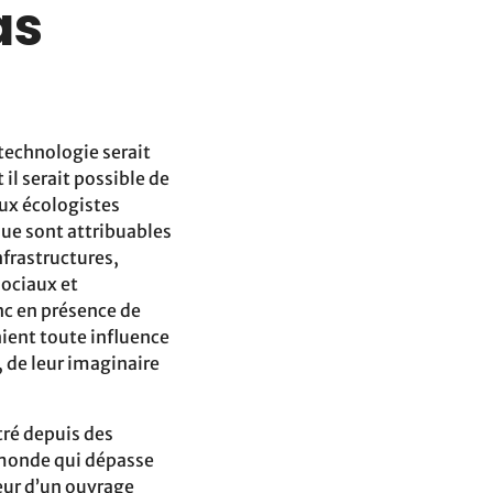
as
 technologie serait
il serait possible de
eux écologistes
que sont attribuables
nfrastructures,
sociaux et
c en présence de
nient toute influence
, de leur imaginaire
ré depuis des
u monde qui dépasse
teur d’un ouvrage