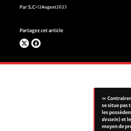
Par
S.C
•
12
August
2023
Partagez cet article
« Contraireme
se situe pas
les possèden
dessein
) et 
moyen de prod