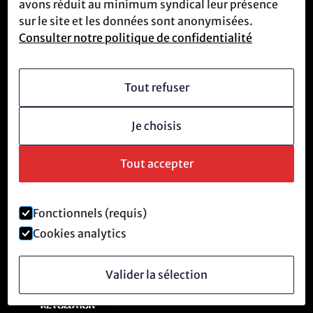
résistance.
avons réduit au minimum syndical leur présence
sur le site et les données sont anonymisées.
Consulter notre politique de confidentialité
ATR accueille et forme constamment de nouvelles
recrues déterminées à combattre le système
technologique.
Tout refuser
Je choisis
Nous rejoindre
Envoyer un message
Tout accepter
Fonctionnels (requis)
Cookies analytics
Valider la sélection