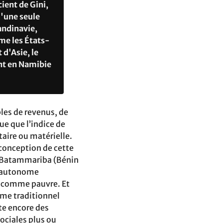
ient de Gini,
u'une seule
andinavie,
mme les États-
 d'Asie, le
ent en Namibie
bles de revenus, de
ue que l’indice de
taire ou matérielle.
conception de cette
le Batammariba (Bénin
e autonome
é comme pauvre. Et
ème traditionnel
ste encore des
sociales plus ou