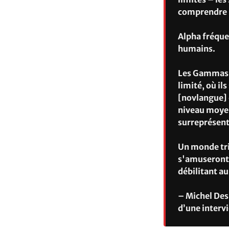
comprendre l
Alpha fréque
humains.
Les Gammas i
limité, où i
[novlangue] 
niveau moyen
surreprésent
Un monde tri
s'amuseront 
débilitant au
– Michel Des
d’une interv