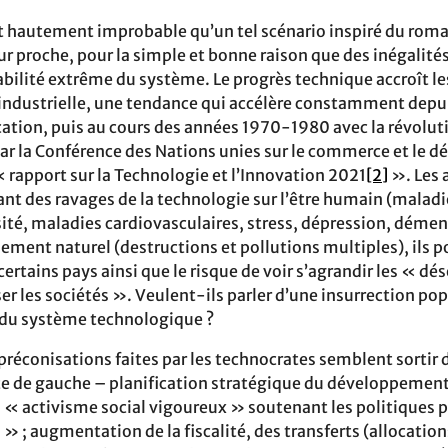
t hautement improbable qu’un tel scénario inspiré du roma
ur proche, pour la simple et bonne raison que des inégalit
bilité extrême du système. Le progrès technique accroît les
industrielle, une tendance qui accélère constamment depui
fication, puis au cours des années 1970-1980 avec la révolu
t par la Conférence des Nations unies sur le commerce et le
rapport sur la Technologie et l’Innovation 2021
[2]
». Les 
ant des ravages de la technologie sur l’être humain (maladie
sité, maladies cardiovasculaires, stress, dépression, démen
nement naturel (destructions et pollutions multiples), ils 
 certains pays ainsi que le risque de voir s’agrandir les « dé
r les sociétés ». Veulent-ils parler d’une insurrection pop
 du système technologique ?
 préconisations faites par les technocrates semblent sorti
te de gauche – planification stratégique du développement 
n « activisme social vigoureux » soutenant les politiques p
» ; augmentation de la fiscalité, des transferts (allocations