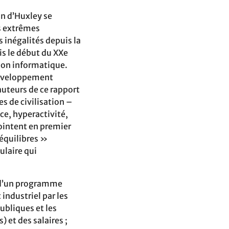
n d’Huxley se
és extrêmes
 inégalités depuis la
s le début du XXe
tion informatique.
 développement
auteurs de ce rapport
s de civilisation –
ce, hyperactivité,
pointent en premier
séquilibres »
ulaire qui
r d’un programme
industriel par les
ubliques et les
) et des salaires ;