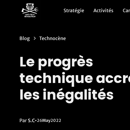
Stratégie
Activités
Ca
Blog
Technocène
Le progrès
technique accr
les inégalités
Par
S.C
•
26
May
2022