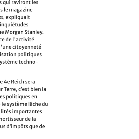
 qui raviront les
ns le magazine
es
, expliquait
 inquiétudes
que Morgan Stanley.
e de l'activité
 d'une citoyenneté
isation politiques
u système techno-
e 4e Reich sera
 Terre, c’est bien la
ces
politiques en
e le système lâche du
alités importantes
ortisseur de la
plus d’impôts que de