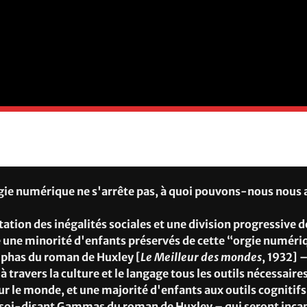
rgie numérique ne s'arrête pas, à quoi pouvons-nous nous 
tion des inégalités sociales et une division progressive d
e une minorité d'enfants préservés de cette “orgie numéri
lphas du roman de Huxley [
Le Meilleur des mondes
, 1932] –
 travers la culture et le langage tous les outils nécessair
sur le monde, et une majorité d'enfants aux outils cognitifs
s soi-disant Gammas du roman de Huxley – qui seront inca