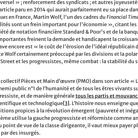
ersel » ; renforcement des syndicats ; et autres joyeusetés
article paru en 2014 qui aurait parfaitement eu sa place da
ques
en France, Martin Wolf, l'un des cadres du
Financial Tim
lités sont un frein important pour l'économie », citant les
ciété de notation financière Standard & Poor's et de la ban
importantes freinent la demande et handicapent la croissanc
ve encore est « le coût de l'érosion de l'idéal républicain
Wolf certainement préoccupé par les divisions et la polar
 Street et les progressistes, même combat : la stabilité d
collectif Pièces et Main d’œuvre (PMO) dans son article « L
emi public n°1 de l’humanité et de tous les êtres vivants sur
essiste, et de manière générale
tous les partis et mouvan
ientifique et technologique
[3]
. L’histoire nous enseigne qu
ditions propices à la révolution émergent (pauvreté et inég
tème utilise la gauche progressiste et réformiste comme am
u point de vue de la classe dirigeante, il vaut mieux payer 
é par des insurgés.