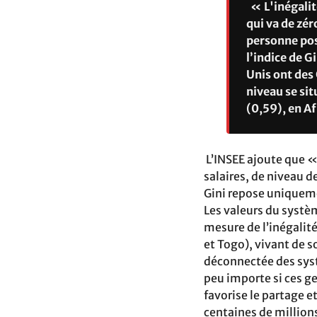
« L'inégalit
qui va de zér
personne pos
l’indice de G
Unis ont des 
niveau se sit
(0,59), en A
L’INSEE ajoute que « 
salaires, de niveau de
Gini repose uniquemen
Les valeurs du systè
mesure de l’inégalit
et Togo), vivant de 
déconnectée des sys
peu importe si ces g
favorise le partage e
centaines de millions