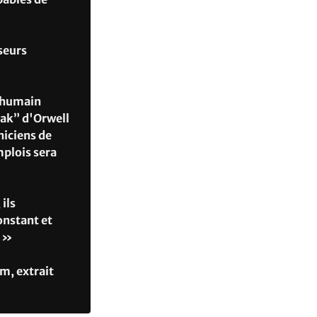
seurs
n humain
eak” d'Orwell
niciens de
plois sera
ils
onstant et
. »
m, extrait