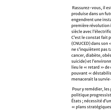
Rassurez-vous, il es
produise dans un fut
engendrent une insta
première révolution 
siècle avec l’électri
C’est le constat fai
(CNUCED) dans son « 
ne s’inquiètent pas t
cancer, diabète, obé
suicide) et l’environ
lieu le « retard » de
pouvant « déstabilise
menacerait la survie
Pour y remédier, les
politique progressis
États ; nécessité d’u
« plans stratégiques 