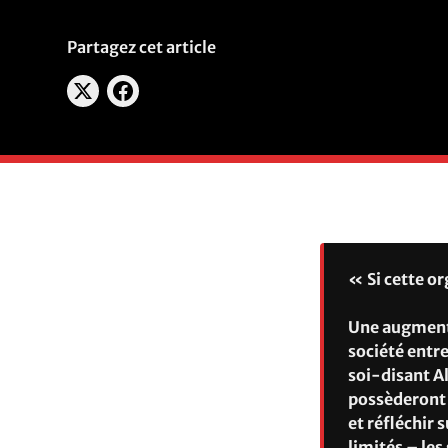
Partagez cet article
« Si cette o
Une augmenta
société entr
soi-disant A
possèderont à
et réfléchir 
limités – le