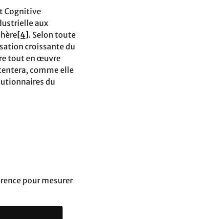
t Cognitive
ustrielle aux
phère
[4]
. Selon toute
isation croissante du
tre tout en œuvre
 tentera, comme elle
lutionnaires du
éférence pour mesurer