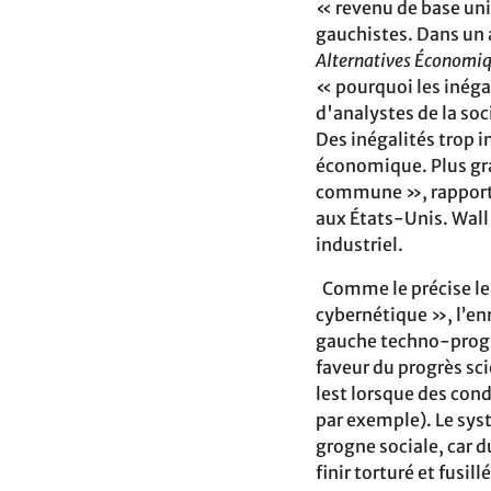
« revenu de base univ
gauchistes. Dans un 
Alternatives Économi
« pourquoi les inéga
d'analystes de la so
Des inégalités trop 
économique. Plus gra
commune », rapporte 
aux États-Unis. Wall
industriel.
Comme le précise le 
cybernétique », l’enn
gauche techno-progr
faveur du progrès sc
lest lorsque des con
par exemple). Le sys
grogne sociale, car d
finir torturé et fusill