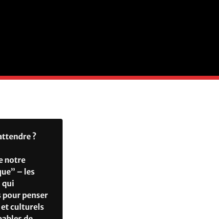
attendre ?
e notre
que” – les
 qui
es pour penser
 et culturels
pables de