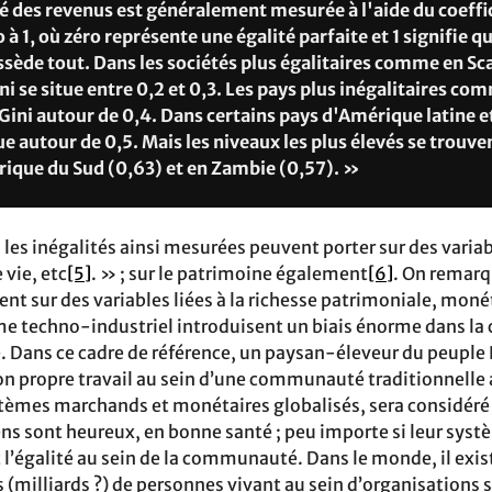
é des revenus est généralement mesurée à l'aide du coeffic
o à 1, où zéro représente une égalité parfaite et 1 signifie q
sède tout. Dans les sociétés plus égalitaires comme en Sc
ini se situe entre 0,2 et 0,3. Les pays plus inégalitaires co
Gini autour de 0,4. Dans certains pays d'Amérique latine et
ue autour de 0,5. Mais les niveaux les plus élevés se trouv
frique du Sud (0,63) et en Zambie (0,57). »
les inégalités ainsi mesurées peuvent porter sur des varia
 vie, etc
[5]
. » ; sur le patrimoine également
[6]
. On remarq
t sur des variables liées à la richesse patrimoniale, moné
me techno-industriel introduisent un biais énorme dans la 
é. Dans ce cadre de référence, un paysan-éleveur du peup
son propre travail au sein d’une communauté traditionnell
tèmes marchands et monétaires globalisés, sera considér
ens sont heureux, en bonne santé ; peu importe si leur syst
t l’égalité au sein de la communauté. Dans le monde, il exi
 (milliards ?) de personnes vivant au sein d’organisations 