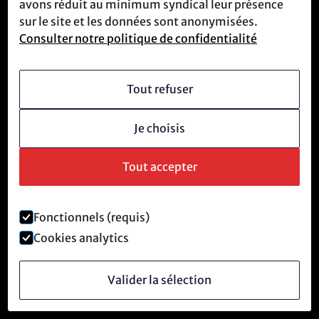
Nous rencontrer
avons réduit au minimum syndical leur présence
sur le site et les données sont anonymisées.
Consulter notre politique de confidentialité
Qui sommes-nous
Vision
Tout refuser
Devenir membre
Je choisis
Culture révolutionnaire
Questions fréquentes
Tout accepter
Fonctionnels (requis)
Mentions légales et politique de confidentialité
Cookies analytics
©
2026
Anti-Tech Revolution.
Valider la sélection