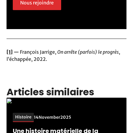
Nous rejoindre
[1]
—
François Jarrige,
On arrête (parfois) le progrès
,
l’échappée, 2022.
Articles similaires
Histoire
14
November
2025
Une histoire matérielle de la