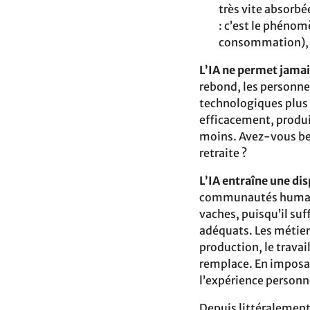
très vite absorbé
: c’est le phénom
consommation), un
L’IA ne permet jamais
rebond, les personnes
technologiques plus e
efficacement, produi
moins. Avez-vous bes
retraite ?
L’IA entraîne une dis
communautés humaines
vaches, puisqu’il suf
adéquats. Les métiers
production, le travai
remplace. En imposant
l’expérience personne
Depuis littéralement 