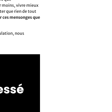
er moins, vivre mieux
er que rien de tout
 par ces mensonges que
ulation, nous
ressé