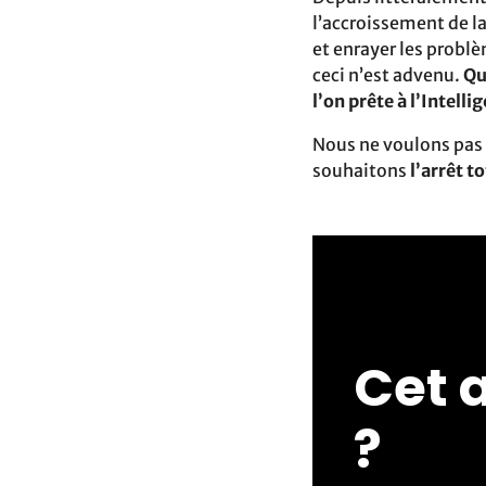
l’accroissement de l
et enrayer les probl
ceci n’est advenu.
Qu
l’on prête à l’Intellig
Nous ne voulons pas 
souhaitons
l’arrêt to
Cet a
?