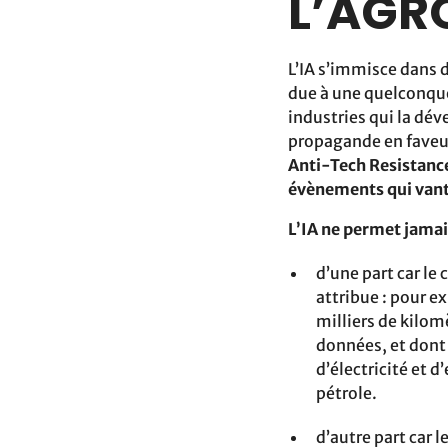
L’AGR
L’IA s’immisce dans 
due à une quelconque 
industries qui la dév
propagande en faveur
Anti-Tech Resistance
évènements qui vant
L’IA ne permet jamais
d’une part car le
attribue : pour e
milliers de kilom
données, et don
d’électricité et d
pétrole.
d’autre part car 