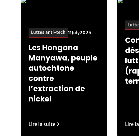
Lutte
Luttes anti-tech
11
July
2025
Co
Les Hongana
dés
Manyawa, peuple
lut
autochtone
(ra
contre
ter
l’extraction de
nickel
Lire la suite
Lire l