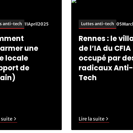
s anti-tech
Luttes anti-tech
11
April
2025
05
Marc
mment
Rennes : le vil
armer une
de l’IA du CFIA
te locale
occupé par de
pport de
radicaux Anti-
rain)
Tech
a suite
Lire la suite