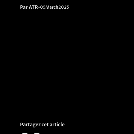
Par
ATR
•
05
March
2025
Partagez cet article