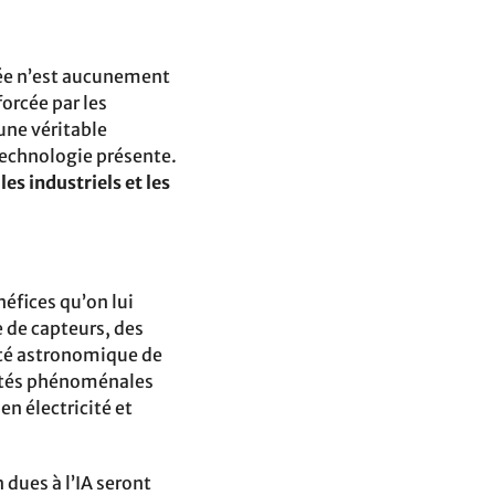
cée n’est aucunement
orcée par les
 une véritable
technologie présente.
s industriels et les
néfices qu’on lui
e de capteurs, des
tité astronomique de
ités phénoménales
en électricité et
 dues à l’IA seront