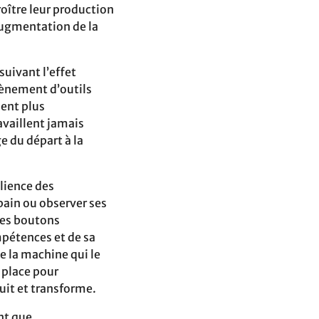
roître leur production
 augmentation de la
 suivant l’effet
vènement d’outils
ment plus
availlent jamais
e du départ à la
ilience des
ain ou observer ses
 les boutons
mpétences et de sa
e la machine qui le
 place pour
duit et transforme.
nt que