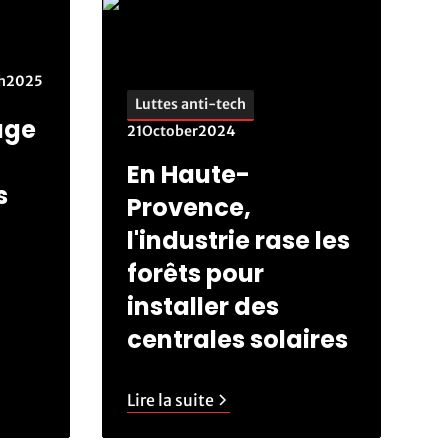
h
2025
Luttes anti-tech
lage
21
October
2024
En Haute-
s
Provence,
l'industrie rase les
forêts pour
installer des
centrales solaires
Lire la suite