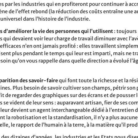
es par les industries qui en profiteront pour continuer à acc
ène de l’effet rebond (la réduction des coûts entraîne une
iversel dans l’histoire de l’industrie.
 d’améliorer la vie des personnes qui l’utilisent
: toujours
 qui devaient voir leur charge de travail diminuer avec l’a
fficaces n’en ont jamais profité : elles travaillent simple
sent plus pendant le temps qui leur est imparti, mais ne tr
oin qu’on vous rappelle dans quelle direction a évolué l’âg
parition des savoir-faire
qui font toute la richesse et la rés
. Plus besoin de savoir cultiver son champs, pétrir son p
fit de regarder des graphiques sur des écrans et de pousser
 se vident de leur sens : auparavant artisan, fier de ses co
lleur devient un agent interchangeable dédié à l’entretien d
 la robotisation et la standardisation, il n’y a plus aucune
lle, le rapport de l’humain à la terre, à la matière qu’il pro
des dizaines d’années, les industries et les Etats nous dise