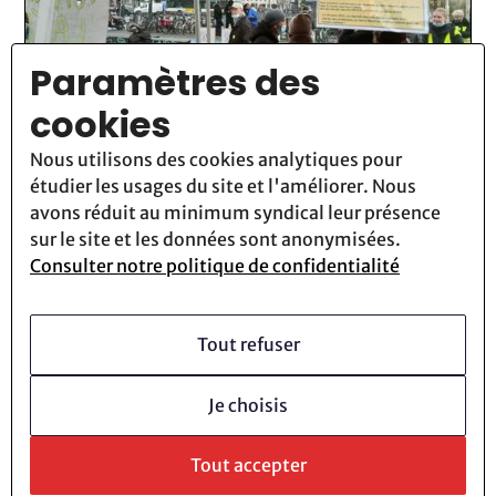
Paramètres des
cookies
Nous utilisons des cookies analytiques pour
étudier les usages du site et l'améliorer. Nous
Actualité
28
Novembre
2025
avons réduit au minimum syndical leur présence
sur le site et les données sont anonymisées.
L'Écofascisme Imaginaire : Le
Consulter notre politique de confidentialité
Prétexte Favori des Salonards
pour Discréditer ATR
Tout refuser
Lire la suite
Je choisis
Tout accepter