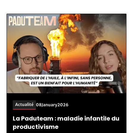
Actualité
08
January
2026
La Paduteam : maladie infantile du
productivisme