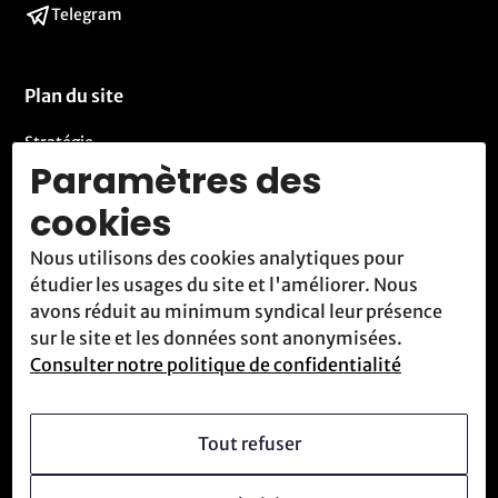
Telegram
Plan du site
Stratégie
Paramètres des
Activités
cookies
Blog
Nous utilisons des cookies analytiques pour
Contact
étudier les usages du site et l'améliorer. Nous
Nous rencontrer
avons réduit au minimum syndical leur présence
sur le site et les données sont anonymisées.
Consulter notre politique de confidentialité
Qui sommes-nous
Vision
Tout refuser
Devenir membre