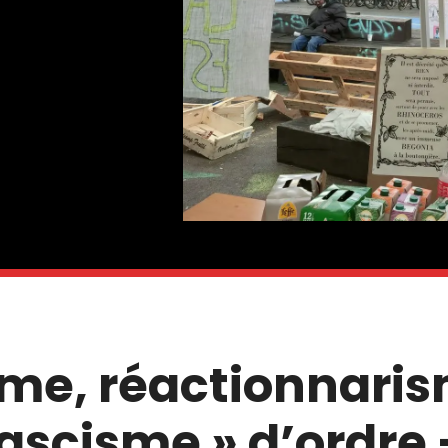
me, réactionnaris
fascisme » d’ordre