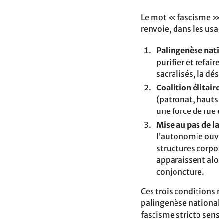
Le mot « fascisme » 
renvoie, dans les usa
Palingenèse nati
purifier et refai
sacralisés, la d
Coalition élitaire
(patronat, hauts 
une force de rue 
Mise au pas de la
l’autonomie ouvr
structures corpor
apparaissent al
conjoncture.
Ces trois conditions 
palingenèse national
fascisme stricto sens