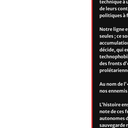
technique à 
de leurs cont
politiques à 
Notre ligne e
seules ; ce 
accumulation
décide, qui e
technophobie
des fronts d’
prolétarienne
Au nom de l’
nos ennemis d
L’histoire en
note de ces f
autonomes di
sauvegarde r