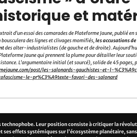
historique et matér
extrait d'un essai des camarades de Plateforme Jaune, publié en
 bousculera des lignes et clivages momifiés,
les accusations d
nt
des alter-industrialistes (de gauche et de droite). Aujourd'hui,
Plateforme Jaune qui prennent la plume pour détailler leur souti
stance. L'argumentaire initial (et sourcé), solide de 45 pages, p
rmejaune.com/post/les-salonards-gauchistes-et-l-%C3%A9c
ofascisme-le-pr%C3%A9texte-favori-des-salonard
 technophobe. Leur position consiste à critiquer la révolu
et ses effets systémiques sur l’écosystème planétaire, sans