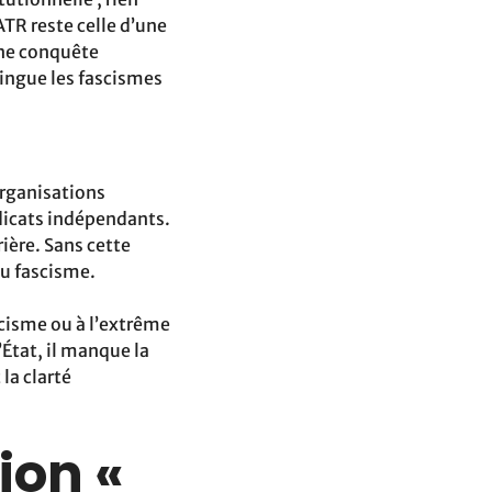
TR reste celle d’une
une conquête
tingue les fascismes
organisations
dicats indépendants.
rière. Sans cette
du fascisme.
scisme ou à l’extrême
’État, il manque la
la clarté
ion «