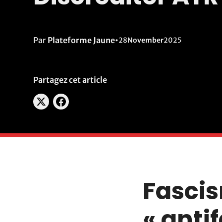
Par
Plateforme Jaune
•
28
November
2025
Partagez cet article
Fascis
« anti