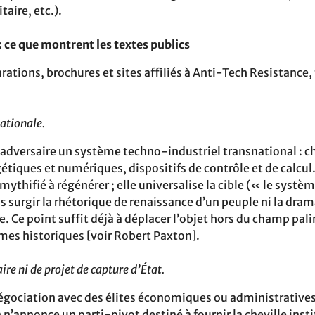
aire, etc.).
: ce que montrent les textes publics
arations, brochures et sites affiliés à Anti-Tech Resistance,
nationale.
versaire un système techno-industriel transnational : ch
étiques et numériques, dispositifs de contrôle et de calcul. 
ythifié à régénérer ; elle universalise la cible (« le systèm
s surgir la rhétorique de renaissance d’un peuple ni la dra
e. Ce point suffit déjà à déplacer l’objet hors du champ pa
smes historiques [voir Robert Paxton].
aire ni de projet de capture d’État.
égociation avec des élites économiques ou administratives
en n’annonce un parti-pivot destiné à fournir la cheville insti