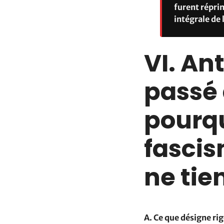
furent réprim
intégrale de 
VI. An
passé 
pourq
fascis
ne tie
A. Ce que désigne r