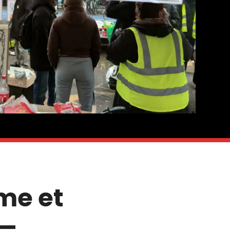
me et
 —