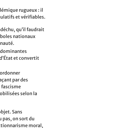
lémique rugueux : il
latifs et vérifiables.
échu, qu’il faudrait
ymboles nationaux
unauté.
s dominantes
d’État et convertit
bordonner
açant par des
e fascisme
bilisées selon la
objet. Sans
 pas, on sort du
actionnarisme moral,