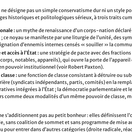
ne désigne pas un simple conservatisme dur ni un style po
ges historiques et politologiques sérieux, à trois traits cumu
onale :
un mythe de renaissance d’un corps-nation déclaré d
re ; ce noyau se manifeste par une liturgie de l’unité, des s
ésignation d’ennemis internes censés « souiller » la comm
 et accès à l’État :
une stratégie de pacte avec des fraction
corps, notables, appareils), qui ouvre la porte de l’appareil 
en pouvoir institutionnel (voir Robert Paxton).
 classe :
une fonction de classe consistant à détruire ou su
ière (syndicats indépendants, partis, comités) en la rempl
atives intégrées à l’État ; la démocratie parlementaire et l
ors comme deux modalités d’un même pouvoir de classe, mo
ne s’additionnent pas au petit bonheur : elles définissent l’
e, sans coalition de sommet et sans programme de mise au
u pour entrer dans d’autres catégories (droite radicale, ré