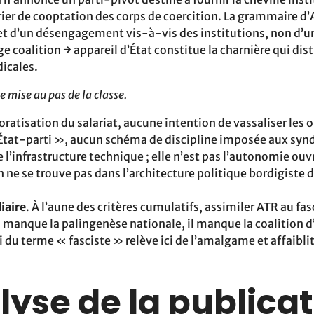
ier de cooptation des corps de coercition. La grammaire d’A
et d’un désengagement vis-à-vis des institutions, non d’
ge coalition → appareil d’État constitue la charnière qui dis
dicales.
 mise au pas de la classe.
ratisation du salariat, aucune intention de vassaliser les 
État-parti », aucun schéma de discipline imposée aux syn
e l’infrastructure technique ; elle n’est pas l’autonomie ouv
n ne se trouve pas dans l’architecture politique bordigiste 
iaire
. À l’aune des critères cumulatifs, assimiler ATR au fa
 il manque la palingenèse nationale, il manque la coalition d
 du terme « fasciste » relève ici de l’amalgame et affaiblit 
lyse de la publicat