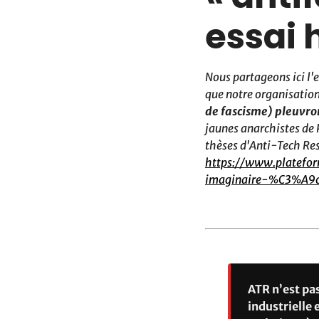
essai 
Nous partageons ici l'
que notre organisation
de fascisme) pleuvro
jaunes anarchistes de 
thèses d'Anti-Tech Resi
https://www.platefo
imaginaire-%C3%A9c
ATR n’est pas
industrielle 