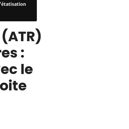
’étatisation
 (ATR)
es :
ec le
oite