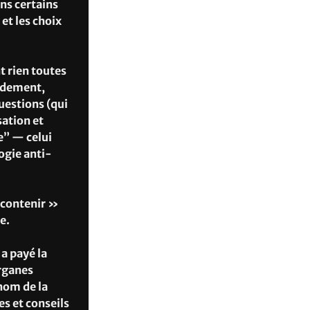
ns certains
 et les choix
t rien toutes
andement,
uestions (qui
sation et
e” — celui
ogie anti-
 contenir »
e.
 a payé la
organes
nom de la
s et conseils