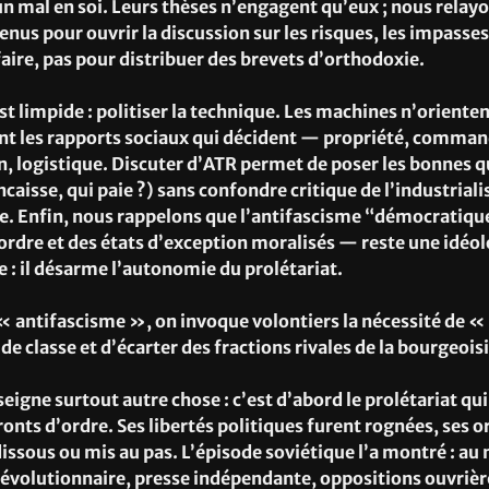
un mal en soi. Leurs thèses n’engagent qu’eux ; nous relayo
enus pour ouvrir la discussion sur les risques, les impasses
faire, pas pour distribuer des brevets d’orthodoxie.
st limpide : politiser la technique. Les machines n’orienten
sont les rapports sociaux qui décident — propriété, comm
, logistique. Discuter d’ATR permet de poser les bonnes q
ncaisse, qui paie ?) sans confondre critique de l’industriali
. Enfin, nous rappelons que l’antifascisme “démocratiqu
ordre et des états d’exception moralisés — reste une idéol
 : il désarme l’autonomie du prolétariat.
« antifascisme », on invoque volontiers la nécessité de «
e classe et d’écarter des fractions rivales de la bourgeoisi
seigne surtout autre chose : c’est d’abord le prolétariat qui
ronts d’ordre. Ses libertés politiques furent rognées, ses 
ssous ou mis au pas. L’épisode soviétique l’a montré : au 
évolutionnaire, presse indépendante, oppositions ouvrière