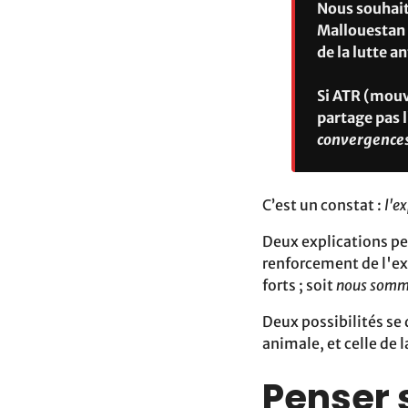
Nous souhait
Mallouestan à
de la lutte a
Si ATR (mouv
partage pas 
convergence
C’est un constat :
l'e
Deux explications peu
renforcement de l'ex
forts ; soit
nous somme
Deux possibilités se 
animale, et celle de 
Penser 