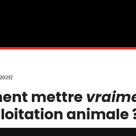
t 2025]
nt mettre
vraim
ploitation animale 