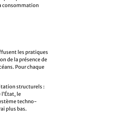
 la consommation
fusent les pratiques‬
on de la présence de
océans. Pour chaque
ation‬ structurels :
l’État, le
système‬ techno-
‬‬‬‬‬‬‬‬‬‬‬‬‬‬‬‬‬‬‬