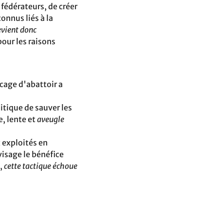
 fédérateurs, de créer
onnus liés à la
revient donc
pour les raisons
age d'abattoir‬ a
tique‬ de sauver les
e, lente et
aveugle
x exploités en
nvisage le bénéfice
e,
cette tactique‬ échoue