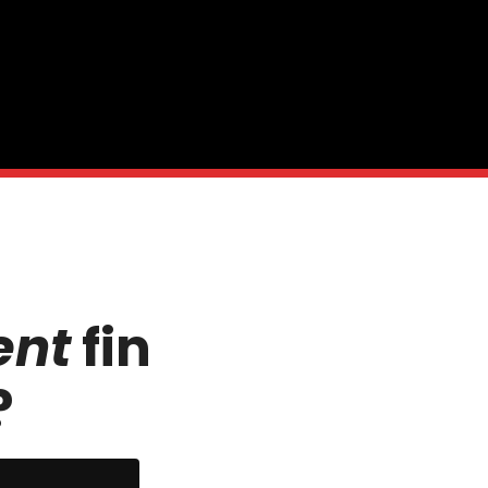
ent
fin
?