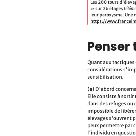
Les 200 tours d'éleva
» sur 26 étages
télém
leur paroxysme. Une no
https://www.franceinf
Penser 
Quant aux tactiques d
considérations s'impo
sensibilisation.
(a)
‬ D'abord concerna
Elle consiste à sortir
dans des refuges ou 
impossible de libérer
élevages‬ s'ouvrent 
peux permettre par c
l'individu en questi