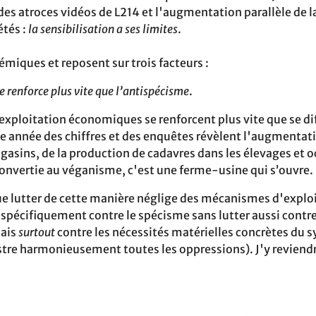
s atroces vidéos de L214 et‬ l'augmentation parallèle de
étés :
la sensibilisation a ses limites
.
émiques et‬ reposent sur trois facteurs :
se renforce plus vite que l’antispécisme
.
xploitation‬ économiques se renforcent plus vite que se dif
e année des chiffres et des enquêtes révèlent l'augmentati
gasins, de la production de cadavres dans les élevages‬ et 
nvertie au véganisme, c'est une ferme-usine qui s’ouvre.
ue lutter de cette manière néglige des mécanismes d'exploit
 spécifiquement‬ contre le spécisme sans lutter aussi contre 
ais‬
surtout
contre les nécessités matérielles concrètes du 
usement toutes les‬ oppressions). J'y reviendrai plus bas.‬‬‬‬‬‬‬‬‬‬‬‬‬‬‬‬‬‬‬‬‬‬‬‬‬‬‬‬‬‬‬‬‬‬‬‬‬‬