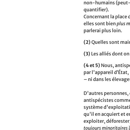
non-humains (peut-êt
quantifier).
Concernant la place de
elles sont bien
plus m
parlerai plus loin.‬‬‬‬‬‬‬‬‬‬‬‬‬‬ ‬‬‬‬‬‬‬‬‬‬‬
(2)
Quelles sont main
(3)
Les alliés dont o
(4 et 5)
Nous, antispé
par l'appareil‬ d’Éta
– ni dans les élevages
D'autres personnes, 
antispécistes comme l
système d'exploitatio
qu'il en acquiert et 
exploiter, déforester
toujours minoritaires
à