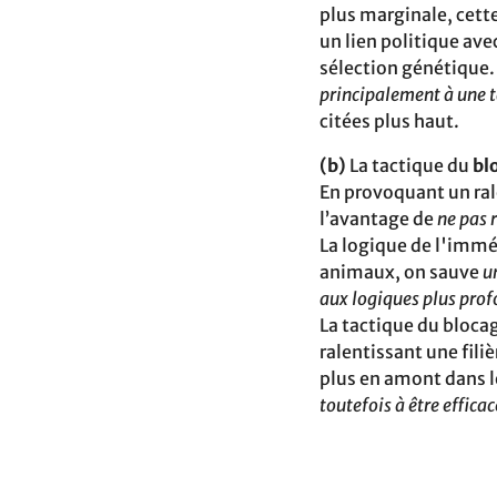
plus marginale, cette
un lien politique ave
sélection‬ génétique
principalement à une t
citées plus haut.‬‬‬‬‬‬‬‬‬‬‬‬‬‬‬‬‬‬‬‬‬‬‬‬‬‬‬‬‬‬‬‬‬‬‬
(b)
La tactique du
bl
En provoquant un rale
l’avantage de
ne pas 
La logique‬ de l'imm
animaux, on sauve
u
aux logiques plus pro
La tactique du blocag
ralentissant une filiè
plus en amont‬ dans 
toutefois à être efficac