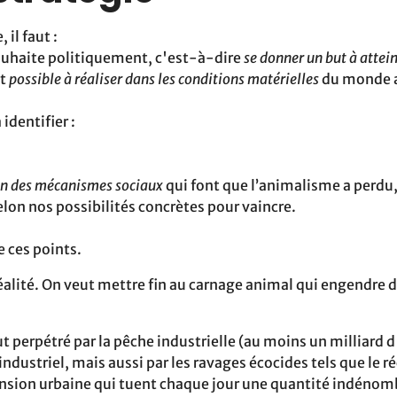
 il faut :
ouhaite‬ politiquement, c'est-à-dire
se donner un but à attei
st
possible‬ à réaliser dans les conditions matérielles
du monde a
 identifier :
‬ des mécanismes sociaux
qui‬ font que l’animalisme a perdu
lon nos‬ possibilités concrètes pour vaincre.‬‬‬‬‬‬‬‬‬‬‬‬‬‬‬
 ces points.
alité. On veut mettre fin‬ au carnage animal qui engendre 
out perpétré par la pêche industrielle (au‬ moins un milliard
 industriel, mais aussi par les ravages écocides tels que le‬
nsion urbaine qui tuent chaque jour‬ une quantité indéno