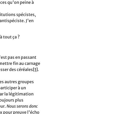
èces qu'on peine à
itutions spécistes,‬
antispéciste. J'en
à tout ça ?
'est pas en passant
 mettre fin au carnage
sser des‬ céréales
[1]
.
Les autres groupes
articiper à un
ar la légitimation‬
toujours plus
œur.
Nous serons donc
x pour‬ preuve l'écho