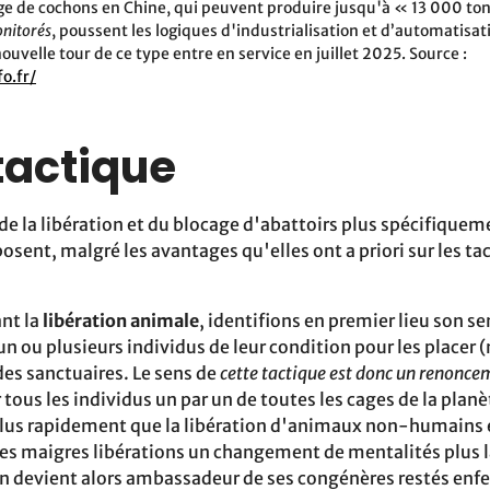
ge de cochons en Chine, qui peuvent produire jusqu'à « 13 000 ton
onitorés
, poussent les logiques d'industrialisation et d’automatisati
uvelle tour de ce type entre en service en juillet 2025. Source :
o.fr/
tactique
e la libération et du blocage d'abattoirs‬ plus spécifiquem
sent, malgré les‬ avantages qu'elles ont a priori sur les ta
nt la
libération animale
, identifions en premier lieu son‬ s
 un ou plusieurs individus de leur‬ condition pour les placer
des sanctuaires. Le sens de
cette‬ tactique est donc un renonce
 tous les individus un par‬ un de toutes les cages de la planè
plus rapidement que la libération d'animaux non-humains‬ e
es maigres libérations un changement de‬ mentalités plus l
on devient alors‬ ambassadeur de ses congénères restés en