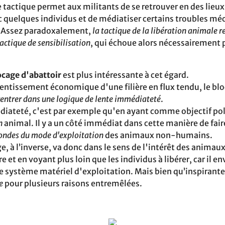
 tactique permet aux militants de se retrouver en des lieux
c quelques‬ individus et de médiatiser certains troubles méc
. Assez paradoxalement,
la tactique de la libération animale‬ 
actique de sensibilisation
, qui échoue‬ alors nécessairement 
ocage d'abattoir
est plus‬ intéressante à cet égard.
ntissement‬ économique d'une filière en flux tendu, le bloc
rentrer dans une logique de lente immédiateté
.
édiateté, c'est par exemple qu'en ayant comme objectif poli
n
animal. Il y a un côté immédiat dans‬ cette manière de fair
fondes du mode d'exploitation
des‬ animaux non-humains.
e, à l’inverse, va donc dans le sens‬ de l'intérêt des animau
re et en voyant‬ plus loin que les individus à libérer, car il e
le système matériel d'exploitation. Mais bien qu’inspirant
e
pour plusieurs‬ raisons entremêlées.