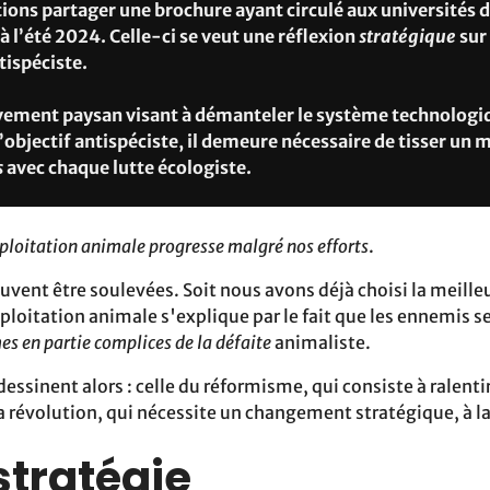
ions partager une brochure ayant circulé aux universités 
 l’été 2024. Celle-ci se veut une réflexion
stratégique
sur 
ntispéciste.
ement paysan visant à démanteler le système technologi
l’objectif antispéciste, il demeure nécessaire de tisser u
s
avec chaque lutte écologiste.
xploitation animale progresse malgré nos efforts
.
vent être soulevées. Soit nous avons déjà choisi la meilleu
ploitation animale s'explique par le fait que les ennemis s
s en partie complices de la défaite
animaliste.
dessinent alors : celle du réformisme, qui consiste à ralenti
la révolution, qui nécessite un changement stratégique, à la
stratégie