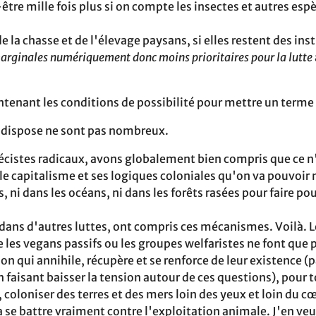
re mille‬ fois plus si on compte les insectes et autres esp
 la‬ chasse et de l'élevage paysans, si elles restent des inst
arginales numériquement donc moins‬ prioritaires pour la lutte
tenant les conditions de possibilité pour mettre un terme 
n dispose ne sont pas‬ nombreux.
cistes radicaux, avons globalement bien compris que ce n
t, le capitalisme et ses logiques coloniales qu'on va‬ pouvoir
, ni dans les océans, ni dans les forêts rasées pour faire pou
dans d'autres luttes, ont compris ces mécanismes. Voilà. 
es vegans passifs ou les‬ groupes welfaristes ne font que p
n qui‬ annihile, récupère et se renforce de leur existence (p
en faisant baisser la tension autour de ces‬ questions), pour 
, coloniser des terres et‬ des mers loin des yeux et loin du c
 se battre vraiment contre l'exploitation animale. J'en veu