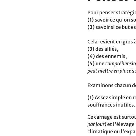
Pour penser stratégie,
(1)
savoir ce qu'on s
(2)
savoir si ce but e
Cela revient en‬ gros à
(3)
des alliés,
(4)
des ennemis,
(5)
une
compréhension
peut mettre en place
se
Examinons chacun de
(1)
Assez simple en ré
souffrances inutiles.
Ce‬‬ carnage est surt
par jour
) et l'élevage
climatique ou l'expa