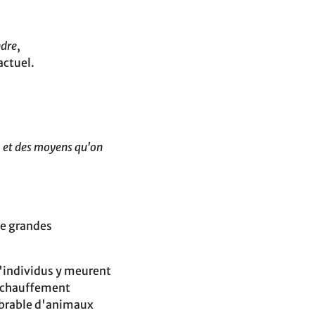
ndre
,
ctuel.
,
et des moyens qu'on
de grandes
 d'individus y meurent
 réchauffement
mbrable d'animaux