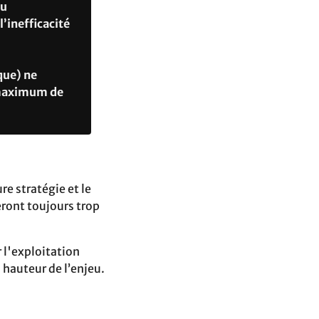
du
l’inefficacité
que) ne
n maximum de
re stratégie et le
eront toujours trop
r l'exploitation
 hauteur de l’enjeu.