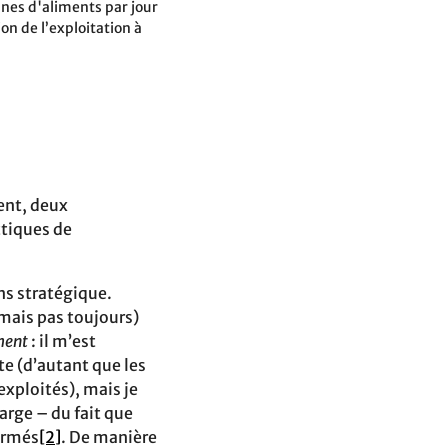
nes d'aliments par jour
on de l’exploitation à
ent, deux
ctiques de
ens stratégique.
 (mais pas toujours)
ment
: il m’est
te (d’autant que les
xploités), mais je
arge – du fait que
fermés
[2]
. De manière