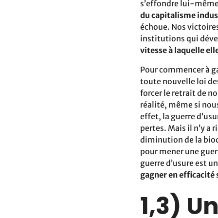
s’effondre lui-même.
du capitalisme indus
échoue. Nos victoires
institutions qui déve
vitesse à laquelle ell
Pour commencer à ga
toute nouvelle loi d
forcer le retrait de 
réalité, même si nous
effet, la guerre d’us
pertes. Mais il n’y a
diminution de la bio
pour mener une guerre
guerre d’usure est un
gagner en efficacité
1,3) U