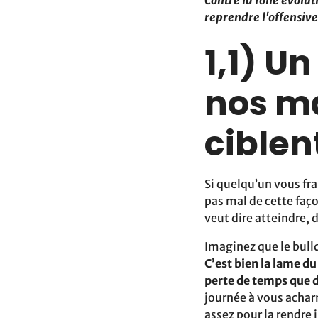
Contre la folle évolu
reprendre l'offensive
1,1) U
nos m
ciblen
Si quelqu’un vous fra
pas mal de cette faç
veut dire atteindre, d
Imaginez que le bull
C’est bien la lame du
perte de temps que d
journée à vous achar
assez pour la rendre 