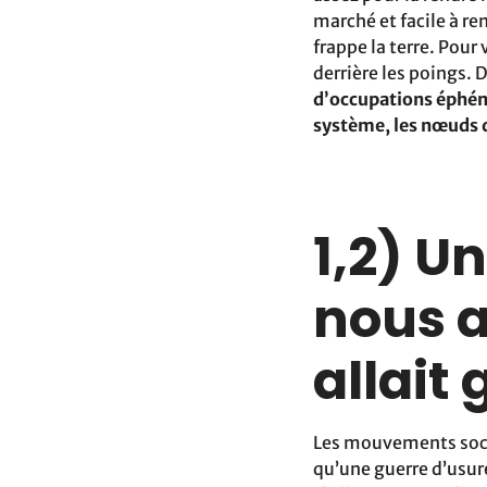
marché et facile à r
frappe la terre. Pour 
derrière les poings.
d’occupations éphém
système, les nœuds d
1,2) U
nous 
allait
Les mouvements soci
qu’une guerre d’usure 