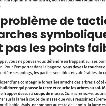
tion du capitalisme industriel, nous devons nous organiser 
.
n problème de tacti
arches symboliqu
t pas les points fai
ppe, vous ne pouvez vous défendre en frappant sur ses poing
on. Pour l’emporter dans la bagarre,
vous devez le toucher o
errière ses poings, les parties sensibles et vulnérables du c
dozer d’une compagnie forestière arrache des arbres à côté
 bulldozer qui pousse la terre et couche les arbres au sol. M
e frapper dessus à coups de masse.
Consacreriez-vous une
ner sur la lame à coups de masse que vous réussiriez sûr
inutilisable. Mais, par rapport au reste de l’engin, la lame 