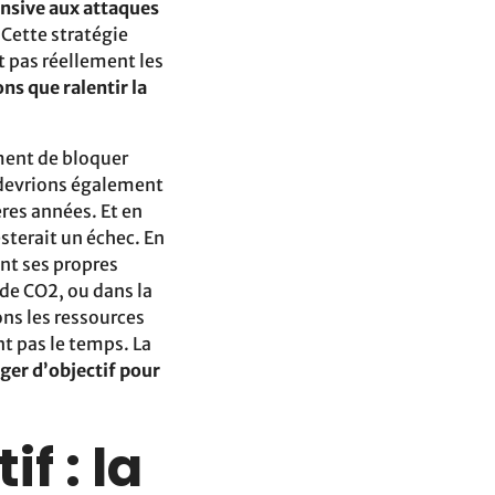
ensive aux attaques
 Cette stratégie
t pas réellement les
ns que ralentir la
ment de bloquer
s devrions également
ères années. Et en
sterait un échec. En
ant ses propres
 de CO2, ou dans la
ns les ressources
nt pas le temps. La
er d’objectif pour
f : la