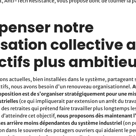
Anti-Tech Resistance, vous propose donc de tourner la p
epenser notre
sation collective 
ctifs plus ambitie
ons actuelles, bien installées dans le système, partageant s
ctifs, nous avons besoin d'un renouveau organisationnel.
A
oposition est de s’organiser stratégiquement pour une mise
trielles
(ce qui impliquerait par extension un arrêt du trav
 des retraites qui prétend faire travailler plus longtemps l
 d’atteindre cet objectif,
nous proposons dès maintenant l
s arrière moins dépendantes du système industriel
(on p
ion dans le souvenir des potagers ouvriers qui aidaient le pe