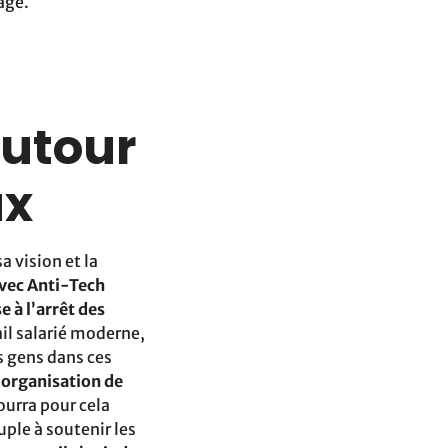
age.
autour
ux
a vision et la
vec Anti-Tech
 à l’arrêt des
ail salarié moderne,
es gens dans ces
’organisation de
ourra pour cela
uple à soutenir les