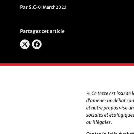
Par
S.C
•
01
March
2023
Partagez cet article
⚠️
Ce texte est issu de
d'amener un débat cons
et notre propos vise un
sociales et écologique
ou illégales.