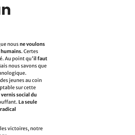
un
que nous
ne voulons
ns humains
. Certes
é. Au point qu'
il faut
Mais nous savons que
chnologique.
 des jeunes au coin
ptable sur cette
 vernis social du
ouffant.
La seule
 radical
es victoires, notre