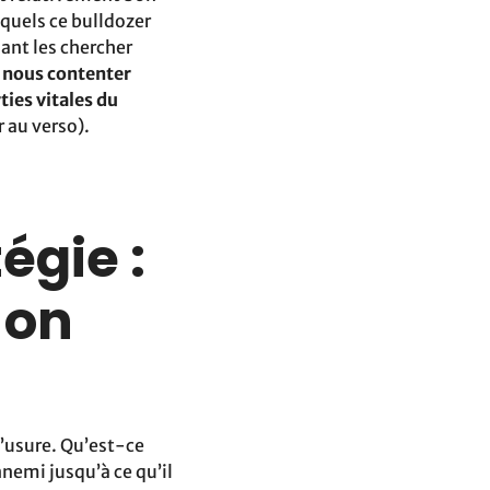
quels ce bulldozer
lant les chercher
 nous contenter
rties vitales du
r au verso).
égie :
 on
’usure. Qu’est-ce
nnemi jusqu’à ce qu’il