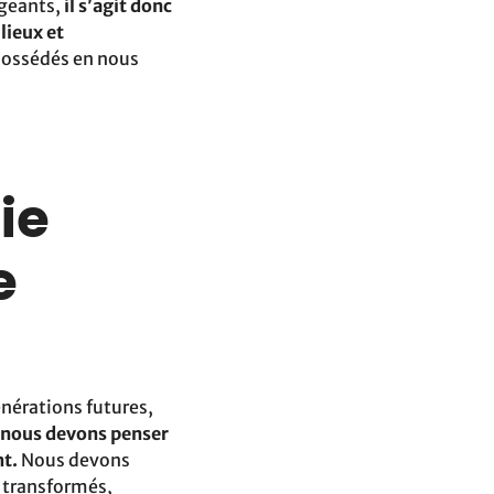
igeants,
il s’agit donc
lieux et
possédés en nous
ie
e
énérations futures,
nous devons penser
nt.
Nous devons
, transformés,