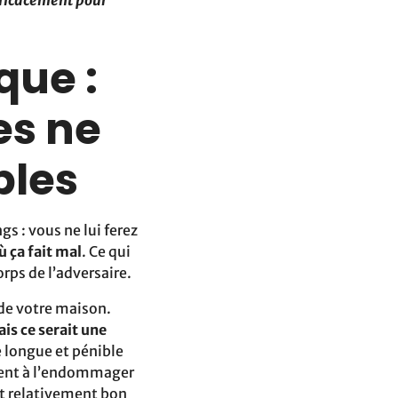
efficacement pour
que :
es ne
bles
s : vous ne lui ferez
ù ça fait mal
. Ce qui
orps de l’adversaire.
 de votre maison.
ais ce serait une
 longue et pénible
ement à l’endommager
est relativement bon