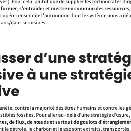
rèves). Pour cela, plutôt que de supplier les technocrates dir
 former, s’entraider et mettre en commun des ressources, 
écupérer ensemble l'autonomie dont le système nous a dé
rans/dans ses usines.
asser d’une stratég
ive à une stratégi
ive
lanète, contre la majorité des êtres humains et contre les g
tibles fossiles. Pour aller au-delà d’une stratégie d’usure,
es, de flux, de nœuds et surtout de goulots d’étrangleme
e pétrole, le charbon et le gaz sont extraits, transportés