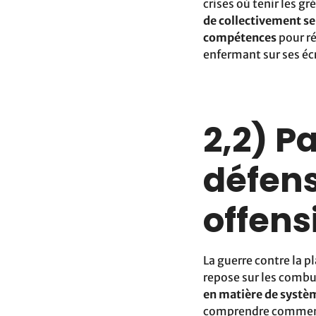
crises où tenir les g
de collectivement se
compétences
pour r
enfermant sur ses éc
2,2) P
défens
offens
La guerre contre la p
repose sur les combus
en matière de systèm
comprendre comment l