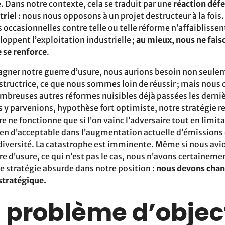
 Dans notre contexte, cela se traduit par une
réaction déf
triel
: nous nous opposons à un projet destructeur à la fois.
 occasionnelles contre telle ou telle réforme n’affaiblissen
loppent l’exploitation industrielle ;
au mieux, nous ne faiso
e se renforce
.
gner notre guerre d’usure, nous aurions besoin non seule
estructrice, ce que nous sommes loin de réussir ; mais nou
nombreuses autres réformes nuisibles déjà passées les derni
 y parvenions, hypothèse fort optimiste, notre stratégie re
ure ne fonctionne que si l’on vainc l’adversaire tout en limit
 rien d’acceptable dans l’augmentation actuelle d’émissions
diversité. La catastrophe est imminente. Même si nous avio
 d’usure, ce qui n’est pas le cas, nous n’avons certaineme
e stratégie absurde dans notre position :
nous devons chang
 stratégique.
n problème d’objecti