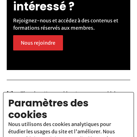
intéressé ?
Rejoignez-nous et accédez à des contenus et
formations réservés aux membres.
Nous rejoindre
[1]
—
Theodore Kaczynski, « Letter to a turkish
Paramètres des
anarchist »,
https://theanarchistlibrary.org/library/ted-
cookies
kaczynski-letter-to-a-turkish-anarchist
Nous utilisons des cookies analytiques pour
[2]
—
étudier les usages du site et l'améliorer. Nous
https://www.lemonde.fr/idees/article/2024/04/26