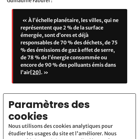
Guillaume Faburel :
« À l’échelle planétaire, les villes, qui ne
représentent que 2 % de la surface
émergée, sont d’ores et déjà
responsables de 70 % des déchets, de 75
% des émissions de gaz à effet de serre,
de 78 % de l’énergie consommée ou
encore de 90 % des polluants émis dans
l’air
[20]
. »
Paramètres des
Gelderloos est également confus sur les grandes villes. Il
cookies
considère que l'opposition entre ville et campagne n'a pas lieu
d'être. Sauf que tout au long de l'histoire, les urbains ont vécu
Nous utilisons des cookies analytiques pour
aux dépens d'un pillage systématique des campagnes. Un
étudier les usages du site et l'améliorer. Nous
pillage qui n'a fait que s'accentuer avec l'âge industriel et