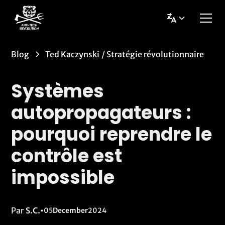
Blog
Ted Kaczynski
/
Stratégie révolutionnaire
Systèmes
autopropagateurs :
pourquoi reprendre le
contrôle est
impossible
Par
S.C.
•
05
December
2024