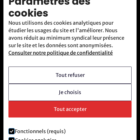
Paramètres des
Activités
cookies
Blog
Nous utilisons des cookies analytiques pour
Contact
étudier les usages du site et l'améliorer. Nous
Nous rencontrer
avons réduit au minimum syndical leur présence
sur le site et les données sont anonymisées.
Consulter notre politique de confidentialité
Qui sommes-nous
Vision
Tout refuser
Devenir membre
Je choisis
Culture révolutionnaire
Questions fréquentes
Tout accepter
Fonctionnels (requis)
Mentions légales et politique de confidentialité